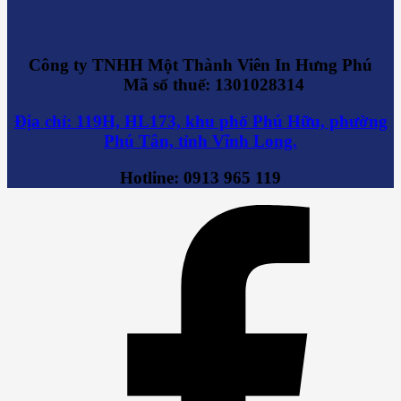
Công ty TNHH Một Thành Viên In Hưng Phú
Mã số thuế: 1301028314
Địa chỉ: 119H, HL173, khu phố Phú Hữu, phường
Phú Tân, tỉnh Vĩnh Long.
Hotline: 0913 965 119