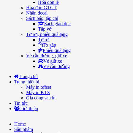
Hóa đơn lẻ
Hóa đơn GTGT
Nhãn decal
Sách báo, tập chí
Sách giáo dục
Tập vở
Tờ rơi, phiếu quà tặng
Tờ rơi
Tờ gấp
Phiếu quà tặng
Vé cầu đường, giữ xe
Vé giữ xe
Vé cầu đường
Trang chủ
Trang thiết bị
Máy in offset
Máy in KTS
Gia công sau in
Tin tức
Giới thiệu
Home
Sản phẩm