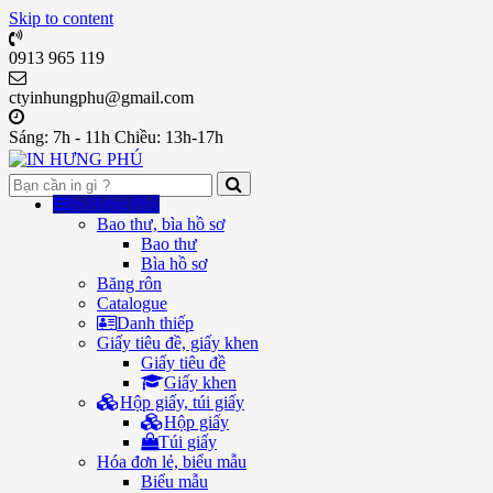
Skip to content
0913 965 119
ctyinhungphu@gmail.com
Sáng: 7h - 11h Chiều: 13h-17h
In Hưng Phú
Bao thư, bìa hồ sơ
Bao thư
Bìa hồ sơ
Băng rôn
Catalogue
Danh thiếp
Giấy tiêu đề, giấy khen
Giấy tiêu đề
Giấy khen
Hộp giấy, túi giấy
Hộp giấy
Túi giấy
Hóa đơn lẻ, biểu mẫu
Biểu mẫu