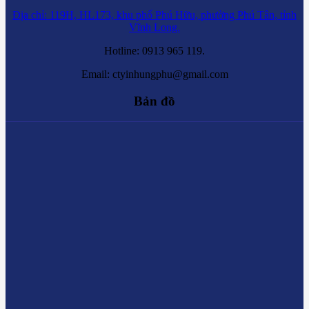
Địa chỉ: 119H, HL173, khu phố Phú Hữu, phường Phú Tân, tỉnh
Vĩnh Long.
Hotline: 0913 965 119.
Email: ctyinhungphu@gmail.com
Bản đồ