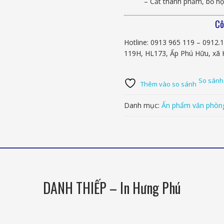
– Cắt thành phẩm, bỏ hộ
Cô
Hotline: 0913 965 119 – 0912.
119H, HL173, Ấp Phú Hữu, xã 
So sánh
Thêm vào so sánh
Danh mục:
Ấn phẩm văn phòn
DANH THIẾP – In Hưng Phú