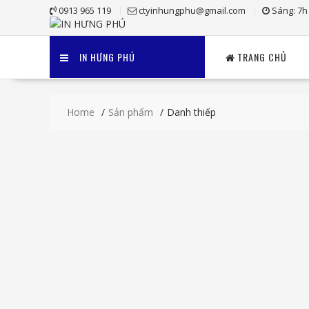
Skip
0913 965 119
ctyinhungphu@gmail.com
Sáng: 7h
to
content
IN HƯNG PHÚ
TRANG CHỦ
Home
Sản phẩm
Danh thiếp