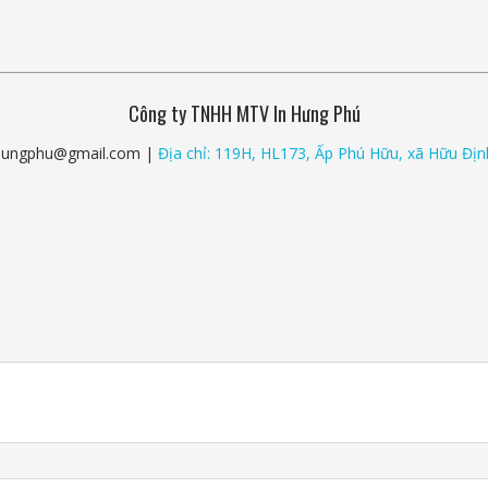
Công ty TNHH MTV In Hưng Phú
nhungphu@gmail.com |
Địa chỉ: 119H, HL173, Ấp Phú Hữu, xã Hữu Địn