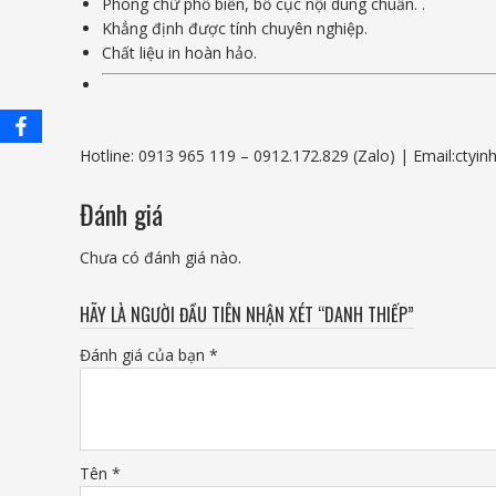
Phong chữ phổ biến, bố cục nội dung chuẩn. .
Khẳng định được tính chuyên nghiệp.
Chất liệu in hoàn hảo.
Hotline: 0913 965 119 – 0912.172.829 (Zalo)
|
Email:ctyi
Đánh giá
Chưa có đánh giá nào.
HÃY LÀ NGƯỜI ĐẦU TIÊN NHẬN XÉT “DANH THIẾP”
Đánh giá của bạn
*
Tên
*