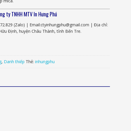
p mica.
ng ty TNHH MTV In Hưng Phú
172.829 (Zalo)
|
Email:ctyinhungphu@gmail.com | Địa chỉ:
Hữu Định, huyện Châu Thành, tỉnh Bến Tre.
g
,
Danh thiếp
Thẻ:
inhungphu