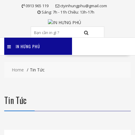
Skip
0913 965 119
ctyinhungphu@gmail.com
to
Sáng: 7h - 11h Chiều: 13h-17h
content
IN HƯNG PHÚ
Home
Tin Tức
Tin Tức