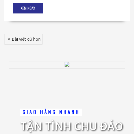
XEM NGAY
Điều
Bài viết cũ hơn
hướng
bài
viết
GIAO HÀNG NHANH
TẬN TÌNH CHU ĐÁO