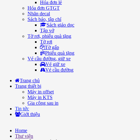
Hóa đơn lẻ
Hóa đơn GTGT
Nhãn decal
Sách báo, tập chí
Sách giáo dục
Tập vở
Tờ rơi, phiếu quà tặng
Tờ rơi
Tờ gấp
Phiếu quà tặng
Vé cầu đường, giữ xe
Vé giữ xe
Vé cầu đường
Trang chủ
Trang thiết bị
Máy in offset
Máy in KTS
Gia công sau in
Tin tức
Giới thiệu
Home
Thư viện