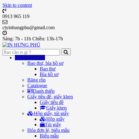
Skip to content
0913 965 119
ctyinhungphu@gmail.com
Sáng: 7h - 11h Chiều: 13h-17h
In Hưng Phú
Bao thư, bìa hồ sơ
Bao thư
Bìa hồ sơ
Băng rôn
Catalogue
Danh thiếp
Giấy tiêu đề, giấy khen
Giấy tiêu đề
Giấy khen
Hộp giấy, túi giấy
Hộp giấy
Túi giấy
Hóa đơn lẻ, biểu mẫu
Biểu mẫu