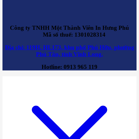
Công ty TNHH Một Thành Viên In Hưng Phú
Mã số thuế: 1301028314
Địa chỉ: 119H, HL173, khu phố Phú Hữu, phường
Phú Tân, tỉnh Vĩnh Long.
Hotline: 0913 965 119