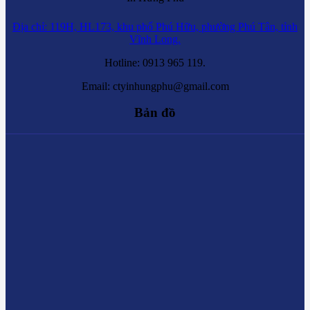
Địa chỉ: 119H, HL173, khu phố Phú Hữu, phường Phú Tân, tỉnh
Vĩnh Long.
Hotline: 0913 965 119.
Email: ctyinhungphu@gmail.com
Bản đồ